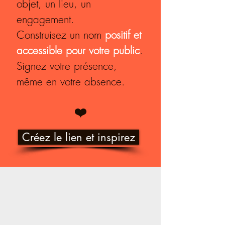
objet, un lieu, un
engagement.
Construisez u
n nom
positif et
accessible
pour votre public
.
Signez votre présence,
même en votre absence.
❤️
Créez le lien et inspirez