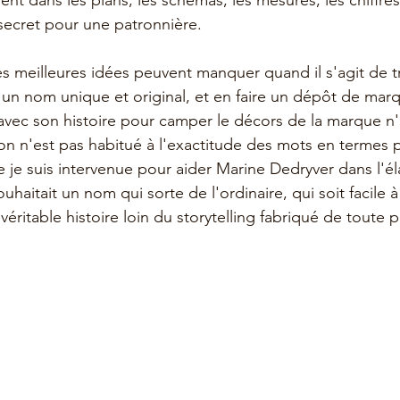
llent dans les plans, les schémas, les mesures, les chiffres
 secret pour une patronnière.
 meilleures idées peuvent manquer quand il s'agit de t
e un nom unique et original, et en faire un dépôt de marq
n avec son histoire pour camper le décors de la marque n
on n'est pas habitué à l'exactitude des mots en termes pu
e je suis intervenue pour aider Marine Dedryver dans l'é
haitait un nom qui sorte de l'ordinaire, qui soit facile à 
véritable histoire loin du storytelling fabriqué de toute p