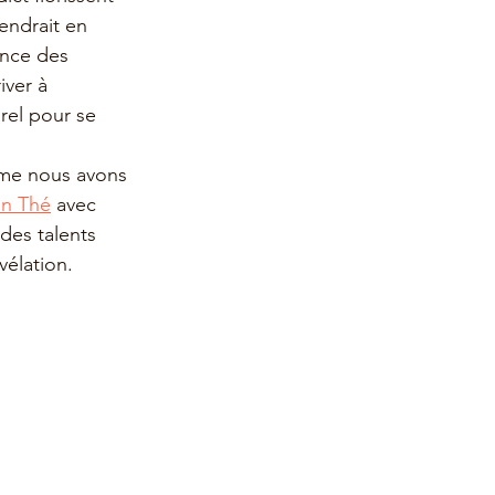
endrait en 
nce des 
iver à 
rel pour se 
 
mme nous avons 
un Thé
 avec 
es talents 
élation. 