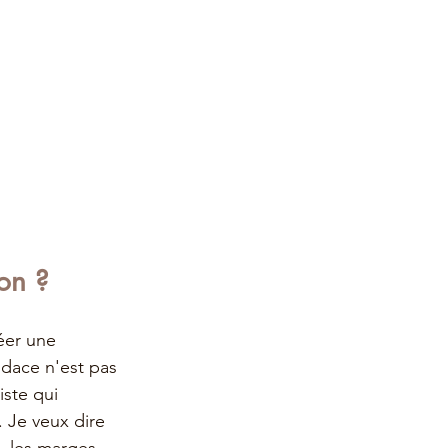
on ?
éer une 
udace n'est pas 
ste qui 
 Je veux dire 