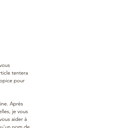
vous 
ticle tentera 
ropice pour 
ine. Après 
les, je vous 
ous aider à 
 qu'un nom de 