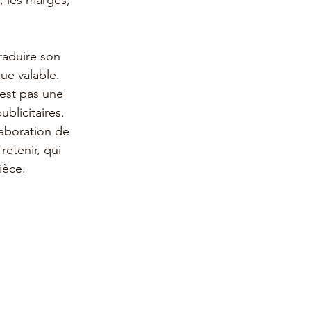
, les marges, 
raduire son 
ue valable.
'est pas une 
blicitaires.
laboration de 
retenir, qui 
ièce.