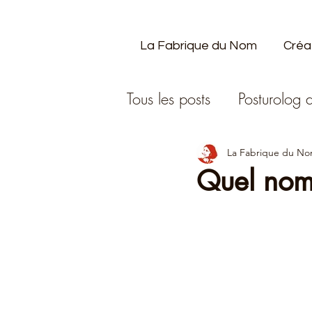
La Fabrique du Nom
Créa
Tous les posts
Posturolog d
Exprimer sa voix
La Fabrique du N
Quel nom