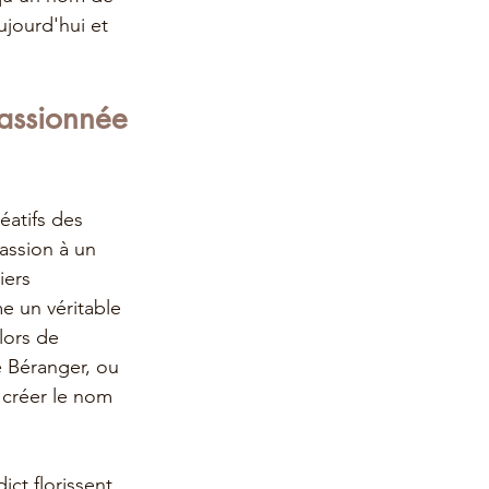
jourd'hui et 
passionnée 
éatifs des 
assion à un 
iers 
e un véritable 
lors de 
 Béranger, ou 
 créer le nom 
ct florissent 