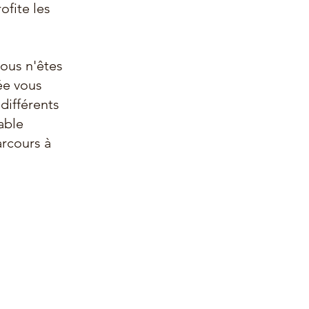
ofite les 
vous n'êtes 
ée vous 
différents 
able 
rcours à 