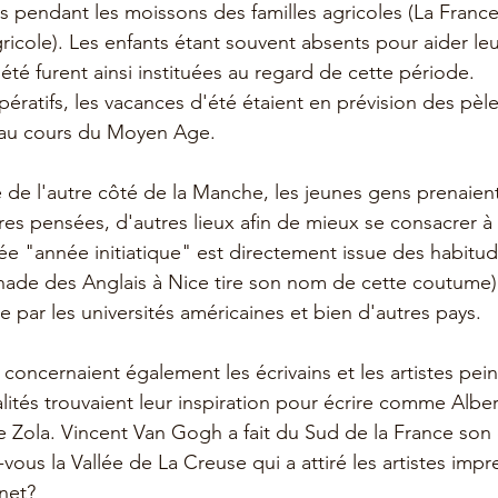
 pendant les moissons des familles agricoles (La France
icole). Les enfants étant souvent absents pour aider leur
été furent ainsi instituées au regard de cette période.
ératifs, les vacances d'été étaient en prévision des pèl
r au cours du Moyen Age.
 de l'autre côté de la Manche, les jeunes gens prenaien
res pensées, d'autres lieux afin de mieux se consacrer à 
e "année initiatique" est directement issue des habitu
ade des Anglais à Nice tire son nom de cette coutume)
 par les universités américaines et bien d'autres pays.
concernaient également les écrivains et les artistes pein
tés trouvaient leur inspiration pour écrire comme Albe
e Zola. Vincent Van Gogh a fait du Sud de la France son
ous la Vallée de La Creuse qui a attiré les artistes impr
net?