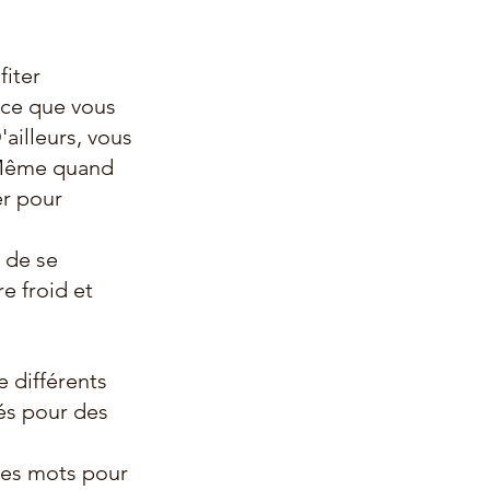
iter 
rce que vous 
ailleurs, vous 
 Même quand 
er pour 
 de se 
e froid et 
e différents 
és pour des 
 les mots pour 