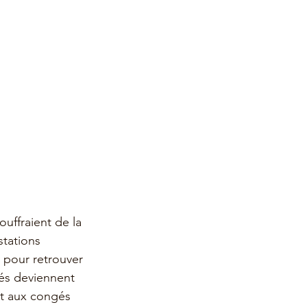
uffraient de la 
stations 
 pour retrouver 
és deviennent 
ôt aux congés 