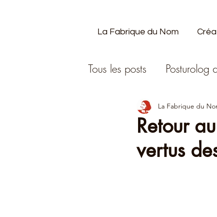
La Fabrique du Nom
Créa
Tous les posts
Posturolog d
Exprimer sa voix
La Fabrique du N
Retour au
vertus de