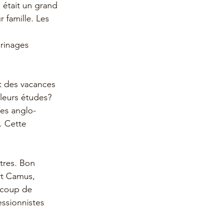
 était un grand 
 famille. Les 
erinages 
t des vacances 
leurs études? 
des anglo-
. Cette 
tres. Bon 
rt Camus, 
 coup de 
essionnistes 