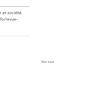
---------------------
 et société
, 
nfo/revue-
Voir tout