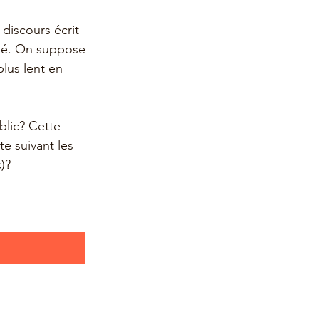
 discours écrit 
isé. On suppose 
lus lent en 
lic? Cette 
e suivant les 
)?