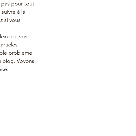
 pas pour tout 
uivre à la 
t si vous 
lexe de vos 
rticles 
table problème 
u blog. Voyons 
nce.