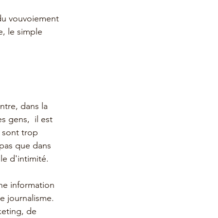
t du vouvoiement 
, le simple 
tre, dans la 
 gens,  il est 
 sont trop 
 pas que dans 
e d'intimité.
une information 
e journalisme. 
eting, de 