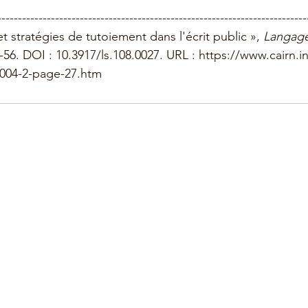
---------------------------------------------------------------------------
t stratégies de tutoiement dans l'écrit public », 
Langage
7-56. DOI : 10.3917/ls.108.0027. URL : https://www.cairn.i
2004-2-page-27.htm 