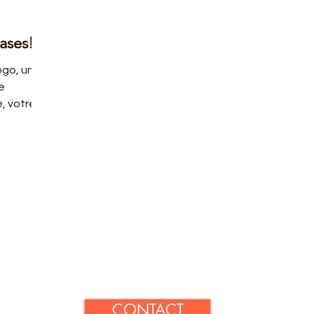
ases!
ogo, un
e
é, votre
matif.
CONTACT